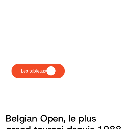
Belgian Open Du
22 au 26/07
Chaque été, le Tennis Club d'Enghien vibre au
rythme d'un tournoi international de tennis en
fauteuil hors normes — athlètes de haut
niveau, bénévoles passionnés, public conquis.
Les tableaux
Belgian Open, le plus