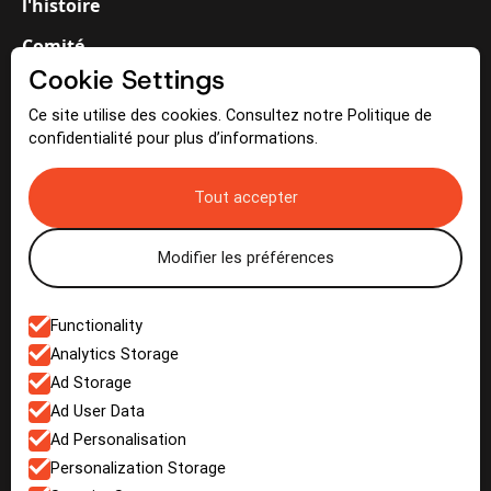
l'histoire
Comité
Cookie Settings
Bénévoles
Ce site utilise des cookies. Consultez notre Politique de
confidentialité pour plus d’informations.
Médias
Tout accepter
Actualités
Galerie
Modifier les préférences
Functionality
Contact
Analytics Storage
Ad Storage
Nous contacter
Ad User Data
Ad Personalisation
Personalization Storage