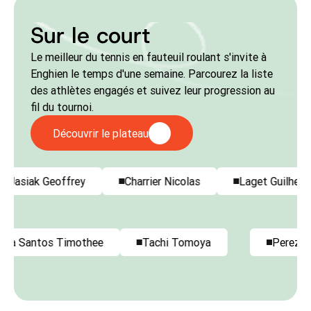
Sur le court
Le meilleur du tennis en fauteuil roulant s'invite à
Enghien le temps d'une semaine. Parcourez la liste
des athlètes engagés et suivez leur progression au
fil du tournoi.
Découvrir le plateau
er
Jasiak Geoffrey
Charrier Nicolas
Laget 
tos Timothee
Tachi Tomoya
Perez Diego