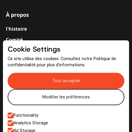
À propos
l'histoire
Comité
Cookie Settings
Bénévoles
Ce site utilise des cookies. Consultez notre Politique de
confidentialité pour plus d’informations.
Médias
Tout accepter
Actualités
Galerie
Modifier les préférences
Functionality
Contact
Analytics Storage
Ad Storage