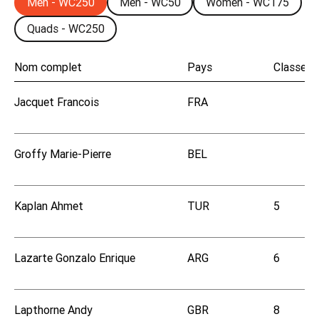
Men - WC250
Men - WC50
Women - WC175
Quads - WC250
Nom complet
Pays
Classem
Jacquet Francois
FRA
Groffy Marie-Pierre
BEL
Kaplan Ahmet
TUR
5
Lazarte Gonzalo Enrique
ARG
6
Lapthorne Andy
GBR
8