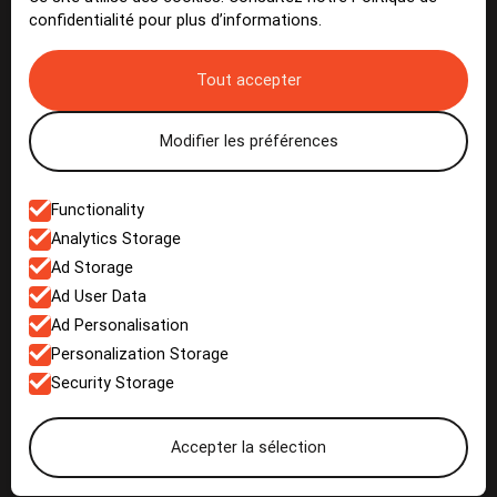
confidentialité pour plus d’informations.
Médias
Tout accepter
Actualités
Galerie
Modifier les préférences
Functionality
Contact
Analytics Storage
Ad Storage
Nous contacter
Ad User Data
Ad Personalisation
Personalization Storage
Security Storage
© 2026 Belgian Open. All rights reserved.
Cookies et vie privée
Mentions légales
Accepter la sélection
Tennis Club Enghien
SKROL