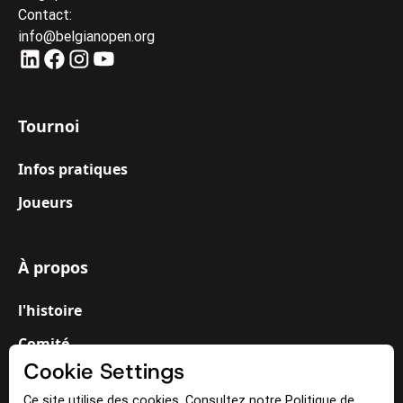
Contact:
info@belgianopen.org
Tournoi
Infos pratiques
Joueurs
À propos
l'histoire
Comité
Cookie Settings
Bénévoles
Ce site utilise des cookies. Consultez notre Politique de